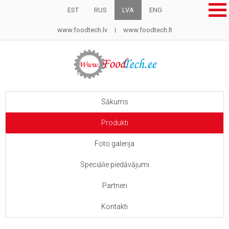
EST
RUS
LVA
ENG
www.foodtech.lv
www.foodtech.lt
Sākums
Produkti
Foto galerija
Speciālie piedāvājumi
Partneri
Kontakti