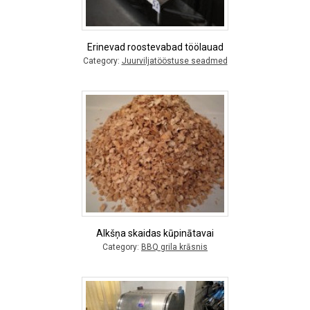
Erinevad roostevabad töölauad
Category:
Juurviljatööstuse seadmed
Alkšņa skaidas kūpinātavai
Category:
BBQ grila krāsnis