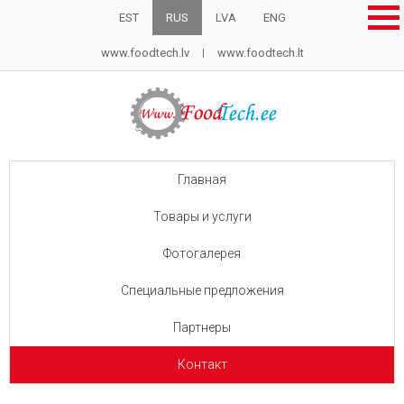
EST
RUS
LVA
ENG
www.foodtech.lv
www.foodtech.lt
Главная
Товары и услуги
Фотогалерея
Специальные предложения
Партнеры
Контакт