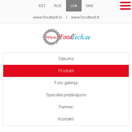
EST
RUS
LVA
ENG
www.foodtech.lv
www.foodtech.lt
Sākums
Produkti
Foto galerija
Speciālie piedāvājumi
Partneri
Kontakti