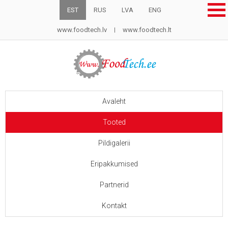
EST
RUS
LVA
ENG
www.foodtech.lv
www.foodtech.lt
Avaleht
Tooted
Pildigalerii
Eripakkumised
Partnerid
Kontakt