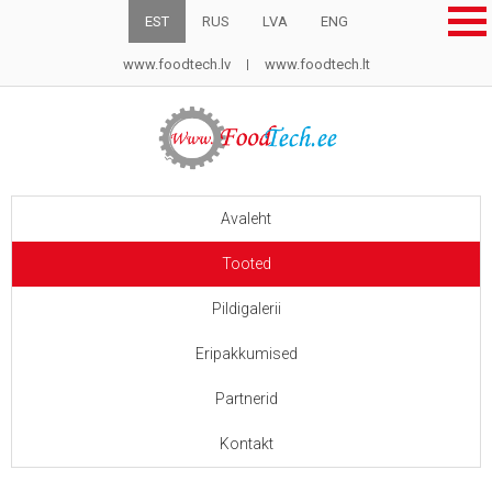
EST
RUS
LVA
ENG
www.foodtech.lv
www.foodtech.lt
Avaleht
Tooted
Pildigalerii
Eripakkumised
Partnerid
Kontakt