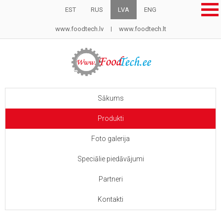
EST
RUS
LVA
ENG
www.foodtech.lv
www.foodtech.lt
Sākums
Produkti
Foto galerija
Speciālie piedāvājumi
Partneri
Kontakti