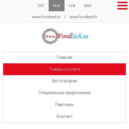
EST
RUS
LVA
ENG
www.foodtech.lv
www.foodtech.lt
Главная
Товары и услуги
Фотогалерея
Специальные предложения
Партнеры
Контакт