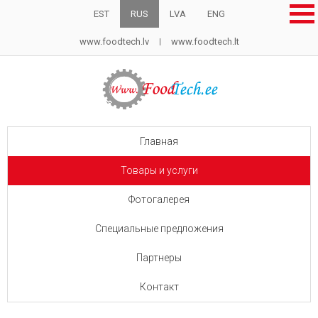
EST
RUS
LVA
ENG
www.foodtech.lv
www.foodtech.lt
Главная
Товары и услуги
Фотогалерея
Специальные предложения
Партнеры
Контакт