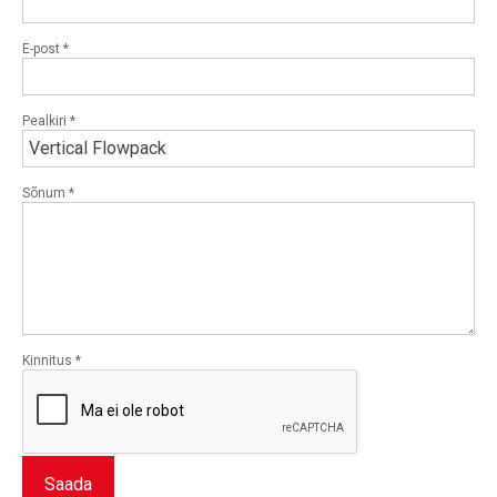
E-post
*
Pealkiri
*
Sõnum
*
Kinnitus
*
Saada