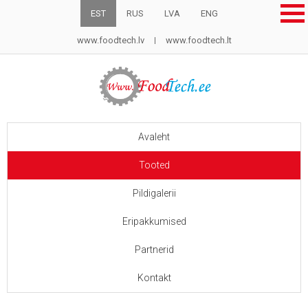
EST
RUS
LVA
ENG
www.foodtech.lv
www.foodtech.lt
Avaleht
Tooted
Pildigalerii
Eripakkumised
Partnerid
Kontakt