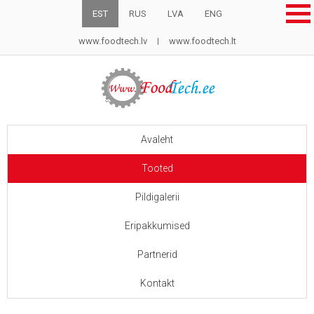
EST
RUS
LVA
ENG
www.foodtech.lv
www.foodtech.lt
Avaleht
Tooted
Pildigalerii
Eripakkumised
Partnerid
Kontakt