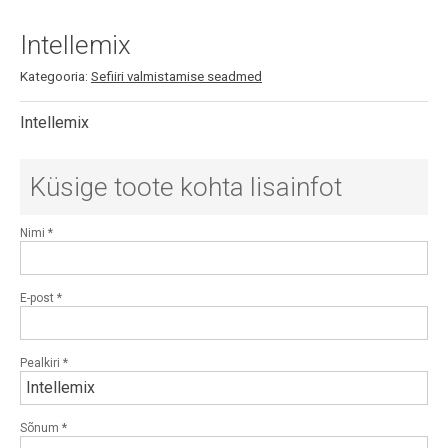
Intellemix
Kategooria:
Sefiiri valmistamise seadmed
Intellemix
Küsige toote kohta lisainfot
Nimi
*
E-post
*
Pealkiri
*
Sõnum
*