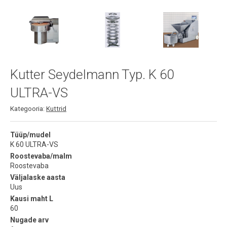
Kutter Seydelmann Typ. K 60
ULTRA-VS
Kategooria:
Kuttrid
Tüüp/mudel
K 60 ULTRA-VS
Roostevaba/malm
Roostevaba
Väljalaske aasta
Uus
Kausi maht L
60
Nugade arv