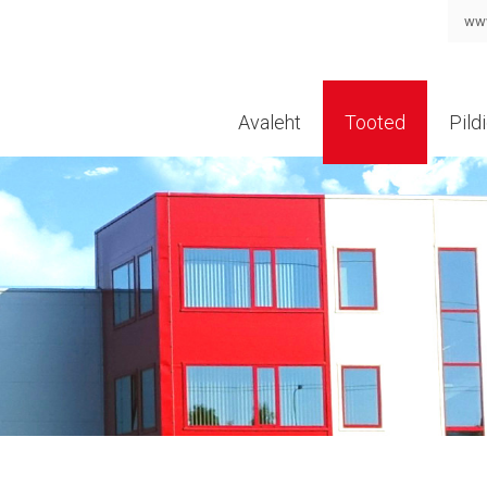
www
Avaleht
Tooted
Pildi