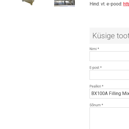
Hind: vt. e-pood:
ht
Küsige toot
Nimi
*
E-post
*
Pealkiri
*
Sõnum
*