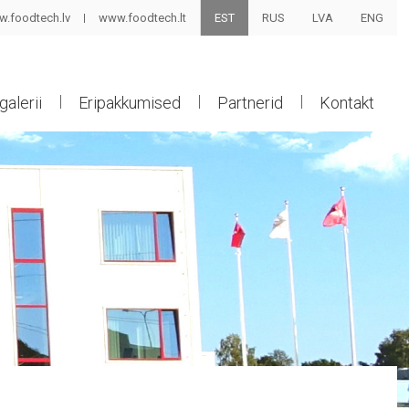
.foodtech.lv
www.foodtech.lt
EST
RUS
LVA
ENG
galerii
Eripakkumised
Partnerid
Kontakt