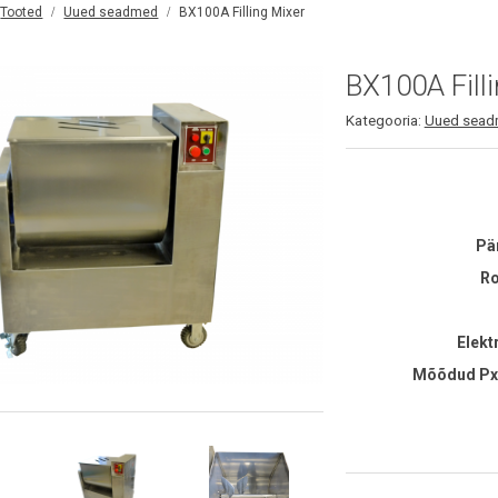
Tooted
Uued seadmed
BX100A Filling Mixer
BX100A Fill
Kategooria:
Uued sea
Pä
Ro
Elekt
Mõõdud Px