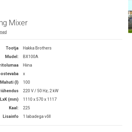
ing Mixer
dmed
Tootja
Hakka Brothers
Mudel:
BX100A
ritolumaa
Hiina
ostevaba
x
Mahuti (l)
100
riühendus
220 V / 50 Hz; 2 kW
LxK (mm)
1110 x 570 x 1117
Kaal:
225
Lisainfo
1 labadega võll