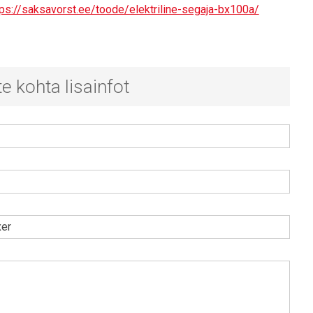
tps://saksavorst.ee/toode/elektriline-segaja-bx100a/
e kohta lisainfot